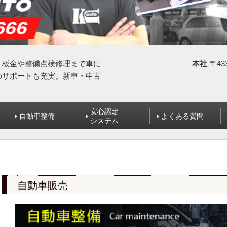
、板金や整備点検修理まで車に
本社
〒43
のサポートも充実。新車・中古
安心認定
自動車整備
よくある質問
システム
自動車販売